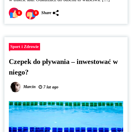
Share
0
0
Sport i Zdrowie
Czepek do pływania – inwestować w
niego?
Marcin
7 lat ago