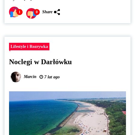
Share
1
0
Lifestyle i Rozrywka
Noclegi w Darłówku
Marcin
7 lat ago