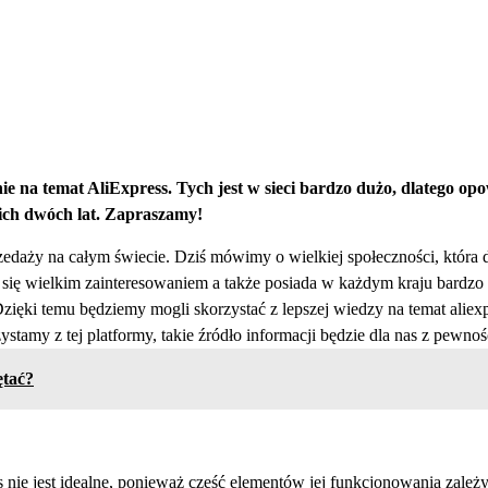
inie na temat AliExpress. Tych jest w sieci bardzo dużo, dlatego 
nich dwóch lat. Zapraszamy!
edaży na całym świecie. Dziś mówimy o wielkiej społeczności, która
ię wielkim zainteresowaniem a także posiada w każdym kraju bardzo 
Dzięki temu będziemy mogli skorzystać z lepszej wiedzy na temat alie
zystamy z tej platformy, takie źródło informacji będzie dla nas z pewnoś
ętać?
 nie jest idealne, ponieważ część elementów jej funkcjonowania zależ