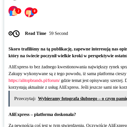
2
0
Read Time
59 Second
Skoro trafiliśmy na tą publikację, zapewne interesują nas op
który na świecie poczynił wielkie kroki w perspektywie ostat
AliExpress to bez żadnego kwestionowania największy rynek sprz
Zakupy wykonywane są z tego powodu, iż sama platforma cieszy s
https://alitopbrands.pl/forum/
gdzie temat jest opisywany szerzej. 
korzystają aktualnie z usług AliExpress. Jeśli jeszcze sami nie kor
Przeczytaj:
Wybieramy fotografa ślubnego – o czym pami
AliExpress – platforma doskonała?
Za pewnością coś jest w tym stwierdzeniu. Oczywiście AliExpress