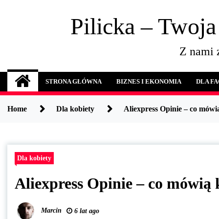
Skip
to
Pilicka – Twoja
content
Z nami z
STRONA GŁÓWNA
BIZNES I EKONOMIA
DLA F
Home
Dla kobiety
Aliexpress Opinie – co mówi
Dla kobiety
Aliexpress Opinie – co mówią 
Marcin
6 lat ago