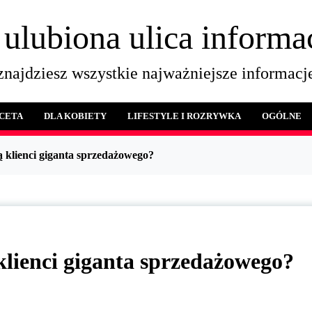
 ulubiona ulica informac
najdziesz wszystkie najważniejsze informacje
ACETA
DLA KOBIETY
LIFESTYLE I ROZRYWKA
OGÓLNE
ą klienci giganta sprzedażowego?
klienci giganta sprzedażowego?