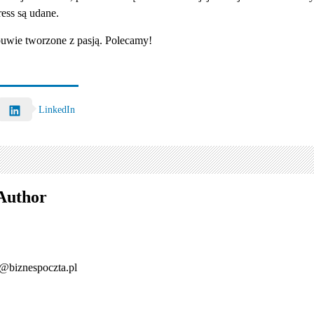
ess są udane.
buwie tworzone z pasją. Polecamy!
LinkedIn
Author
@biznespoczta.pl