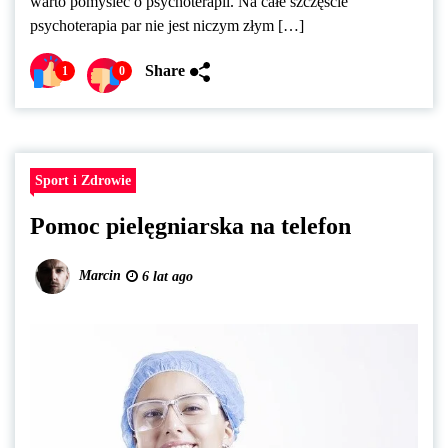
warto pomyśleć o psychoterapii. Na całe szczęście
psychoterapia par nie jest niczym złym […]
Share
1
0
Sport i Zdrowie
Pomoc pielęgniarska na telefon
Marcin
6 lat ago