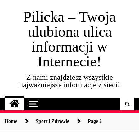
Skip
to
Pilicka – Twoja
content
ulubiona ulica
informacji w
Internecie!
Z nami znajdziesz wszystkie
najważniejsze informacje z sieci!
Home
Sport i Zdrowie
Page 2