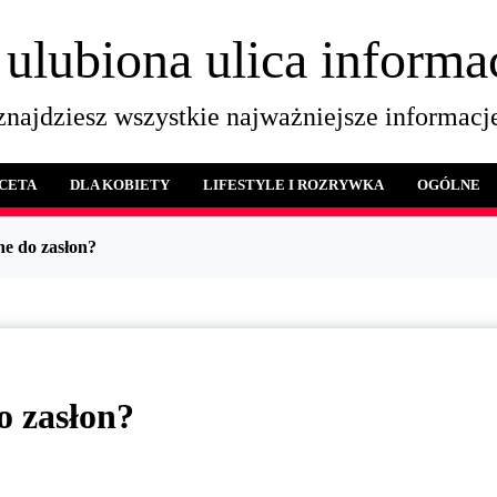
 ulubiona ulica informac
najdziesz wszystkie najważniejsze informacje
ACETA
DLA KOBIETY
LIFESTYLE I ROZRYWKA
OGÓLNE
ne do zasłon?
o zasłon?