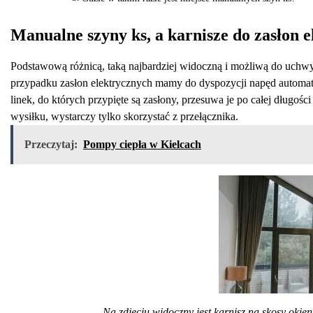
Manualne szyny ks, a karnisze do zasłon 
Podstawową różnicą, taką najbardziej widoczną i możliwą do uchwy
przypadku zasłon elektrycznych mamy do dyspozycji napęd automatyc
linek, do których przypięte są zasłony, przesuwa je po całej długoś
wysiłku, wystarczy tylko skorzystać z przełącznika.
Przeczytaj:
Pompy ciepła w Kielcach
Na zdjęciu widoczny jest karnisz na skosy okie