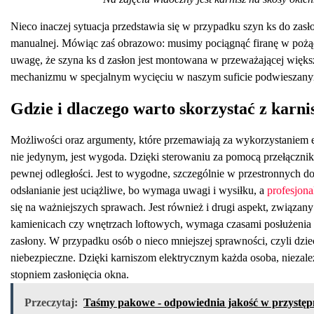
Nieco inaczej sytuacja przedstawia się w przypadku szyn ks do zasło
manualnej. Mówiąc zaś obrazowo: musimy pociągnąć firanę w pożąda
uwagę, że szyna ks d zasłon jest montowana w przeważającej więks
mechanizmu w specjalnym wycięciu w naszym suficie podwieszan
Gdzie i dlaczego warto skorzystać z karni
Możliwości oraz argumenty, które przemawiają za wykorzystaniem e
nie jedynym, jest wygoda. Dzięki sterowaniu za pomocą przełączni
pewnej odległości. Jest to wygodne, szczególnie w przestronnych d
odsłanianie jest uciążliwe, bo wymaga uwagi i wysiłku, a
profesjona
się na ważniejszych sprawach. Jest również i drugi aspekt, związan
kamienicach czy wnętrzach loftowych, wymaga czasami posłużenia si
zasłony. W przypadku osób o nieco mniejszej sprawności, czyli dzie
niebezpieczne. Dzięki karniszom elektrycznym każda osoba, nieza
stopniem zasłonięcia okna.
Przeczytaj:
Taśmy pakowe - odpowiednia jakość w przystępn