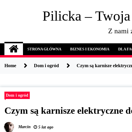
Skip
to
Pilicka – Twoja
content
Z nami z
STRONA GŁÓWNA
BIZNES I EKONOMIA
DLA F
Home
Dom i ogród
Czym są karnisze elektrycz
Dom i ogród
Czym są karnisze elektryczne d
Marcin
5 lat ago