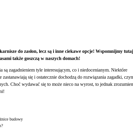
arnisze do zasłon, lecz są i inne ciekawe opcje! Wspomnijmy tuta
 czasami także goszczą w naszych domach!
ia są zagadnieniem tyle interesującym, co i niedocenianym. Niektóre
zastanawiają się i ostatecznie dochodzą do rozwiązania zagadki, czy
nnych. Choć wydawać się to może nieco na wyrost, to jednak zrozumien
ni!
różnice budowy
h?