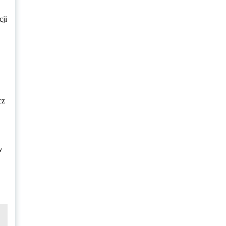
cji
cz
w