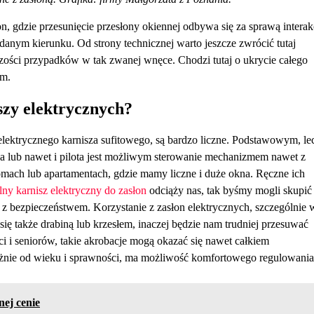
n, gdzie przesunięcie przesłony okiennej odbywa się za sprawą interak
nym kierunku. Od strony technicznej warto jeszcze zwrócić tutaj
zości przypadków w tak zwanej wnęce. Chodzi tutaj o ukrycie całego
ym.
szy elektrycznych?
lektrycznego karnisza sufitowego, są bardzo liczne. Podstawowym, le
ka lub nawet i pilota jest możliwym sterowanie mechanizmem nawet z
omach lub apartamentach, gdzie mamy liczne i duże okna. Ręczne ich
lny karnisz elektryczny do zasłon
odciąży nas, tak byśmy mogli skupić
y z bezpieczeństwem. Korzystanie z zasłon elektrycznych, szczególnie 
ę także drabiną lub krzesłem, inaczej będzie nam trudniej przesuwać
ci i seniorów, takie akrobacje mogą okazać się nawet całkiem
leżnie od wieku i sprawności, ma możliwość komfortowego regulowania
ej cenie