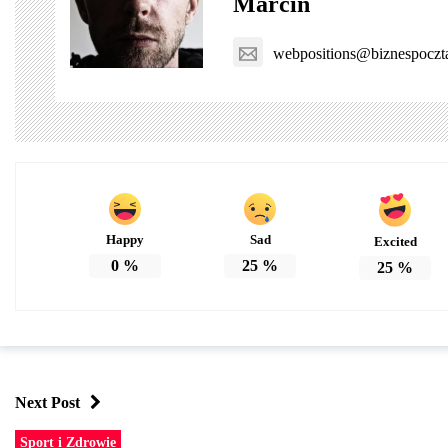
Marcin
webpositions@biznespoczta
Happy
Sad
Excited
0
%
25
%
25
%
Next Post
Sport i Zdrowie