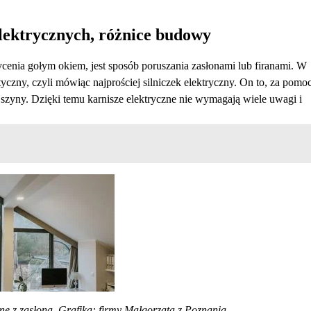
elektrycznych, różnice budowy
cenia gołym okiem, jest sposób poruszania zasłonami lub firanami. W
zny, czyli mówiąc najprościej silniczek elektryczny. On to, za pomo
ci szyny. Dzięki temu karnisze elektryczne nie wymagają wiele uwagi i
nne z zasłoną. Grafika: firmy Małgorzata z Poznania.