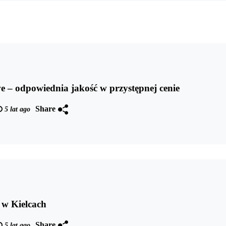
 – odpowiednia jakość w przystępnej cenie
Share
5 lat ago
 w Kielcach
Share
5 lat ago