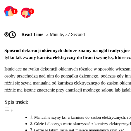
1
0
Read Time
2 Minute, 37 Second
Spośród dekoracji okiennych dobrze znamy na ogół tradycyjne k
tylko tak zwany karnisz elektryczny do firan i szynę ks, które
Istniejące na rynku dekoracji okiennych różnice w sposobie wieszan
osoby przechodzą nad nim do porządku dziennego, podczas gdy inne 
różni się szyna manualna od karnisza elektrycznego do zasłon okie
różnic ma istotne znaczenie przy aranżacji modnego salonu lub jadal
Spis treści:
Manualne szyny ks, a karnisze do zasłon elektrycznych, 
Gdzie i dlaczego warto skorzystać z karniszy elektrycznyc
Gdzie w takim razie jest miejsce manualnych szyn ks?