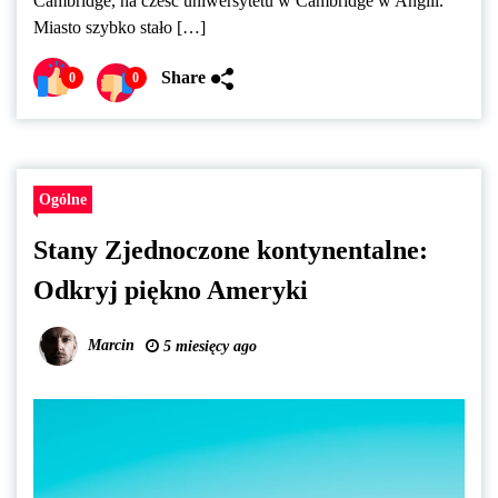
Cambridge, na cześć uniwersytetu w Cambridge w Anglii.
Miasto szybko stało […]
Share
0
0
Ogólne
Stany Zjednoczone kontynentalne:
Odkryj piękno Ameryki
Marcin
5 miesięcy ago